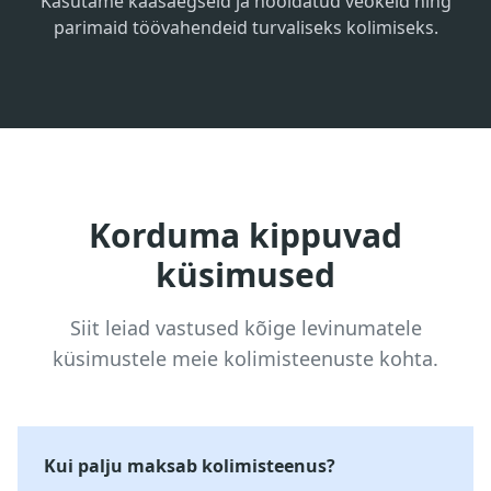
Kasutame kaasaegseid ja hooldatud veokeid ning
parimaid töövahendeid turvaliseks kolimiseks.
Korduma kippuvad
küsimused
Siit leiad vastused kõige levinumatele
küsimustele meie kolimisteenuste kohta.
Kui palju maksab kolimisteenus?