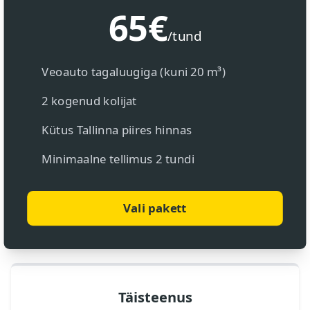
65€
/tund
Veoauto tagaluugiga (kuni 20 m³)
2 kogenud kolijat
Kütus Tallinna piires hinnas
Minimaalne tellimus 2 tundi
Vali pakett
Täisteenus