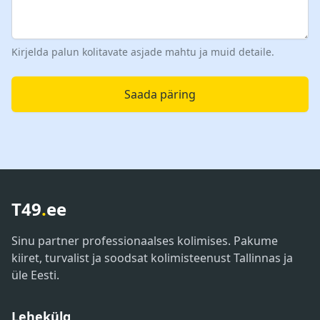
Kirjelda palun kolitavate asjade mahtu ja muid detaile.
Saada päring
T49
.
ee
Sinu partner professionaalses kolimises. Pakume
kiiret, turvalist ja soodsat kolimisteenust Tallinnas ja
üle Eesti.
Lehekülg