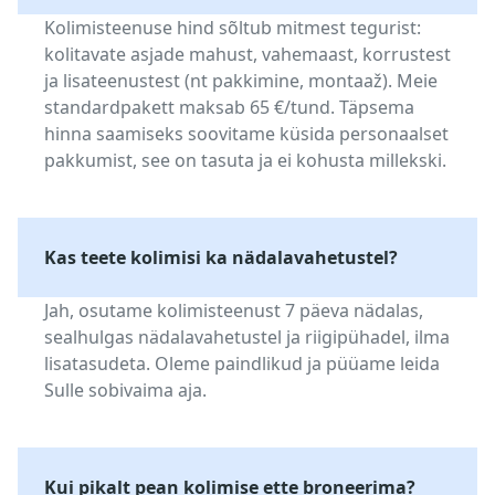
Kolimisteenuse hind sõltub mitmest tegurist:
kolitavate asjade mahust, vahemaast, korrustest
ja lisateenustest (nt pakkimine, montaaž). Meie
standardpakett maksab 65 €/tund. Täpsema
hinna saamiseks soovitame küsida personaalset
pakkumist, see on tasuta ja ei kohusta millekski.
Kas teete kolimisi ka nädalavahetustel?
Jah, osutame kolimisteenust 7 päeva nädalas,
sealhulgas nädalavahetustel ja riigipühadel, ilma
lisatasudeta. Oleme paindlikud ja püüame leida
Sulle sobivaima aja.
Kui pikalt pean kolimise ette broneerima?